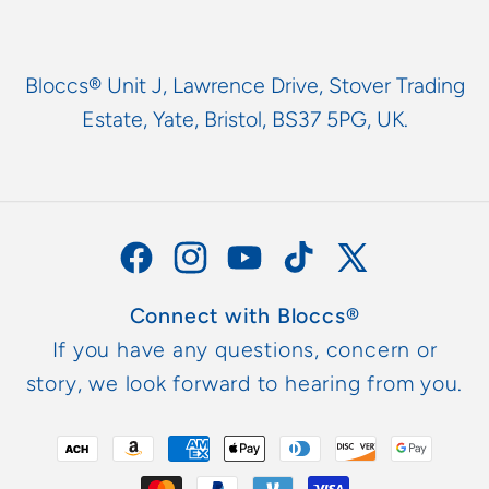
Bloccs® Unit J, Lawrence Drive, Stover Trading
Estate, Yate, Bristol, BS37 5PG, UK.
Facebook
Instagram
YouTube
TikTok
X
(Twitter)
Connect with Bloccs®
If you have any questions, concern or
story, we look forward to hearing from you.
Formas
de