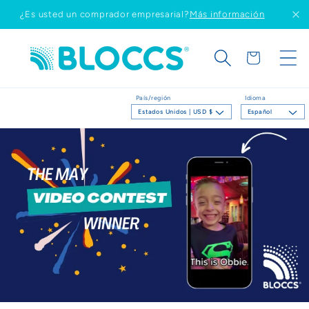
Ir
¿Es usted un comprador empresarial?
Más información
directamente
al contenido
Carrito
País/región
Idioma
Estados Unidos | USD $
Español