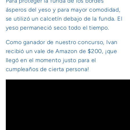
Para proteger la funda de los bordes
ásperos del yeso y para mayor comodidad,
se utilizó un calcetín debajo de la funda. El
yeso permaneció seco todo el tiempo.
Como ganador de nuestro concurso, Ivan
recibió un vale de Amazon de $200, ¡que
llegó en el momento justo para el
cumpleaños de cierta persona!