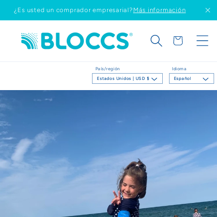
Ir
¿Es usted un comprador empresarial?
Más información
directamente
al contenido
Carrito
País/región
Idioma
Estados Unidos | USD $
Español