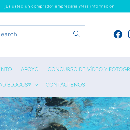
¿Es usted un comprador empresarial?
Más información
Search
Faceb
I
ENTO
APOYO
CONCURSO DE VÍDEO Y FOTOGR
AD BLOCCS®
CONTÁCTENOS