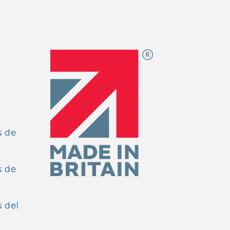
s de
s de
 del