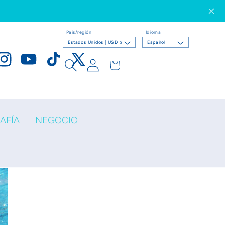
País/región
Idioma
Estados Unidos | USD $
Español
Iniciar
Carrito
ook
nstagram
YouTube
TikTok
X
sesión
(Twitter)
AFÍA
NEGOCIO