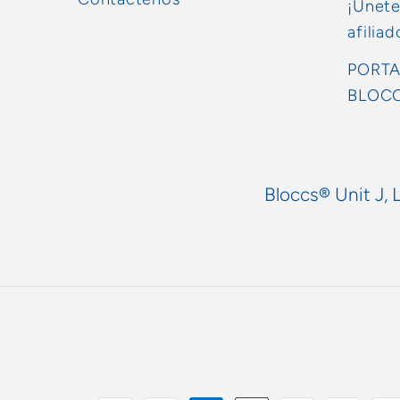
¡Únete
afilia
PORTA
BLOC
Bloccs® Unit J, 