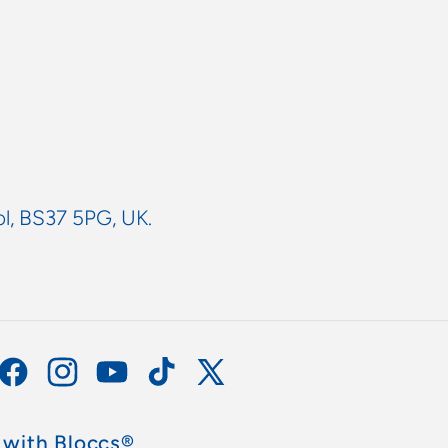
ol, BS37 5PG, UK.
Facebook
Instagram
YouTube
TikTok
X
(Twitter)
 with Bloccs®