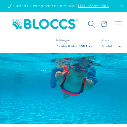
Ir
¿Es usted un comprador empresarial?
Más información
directamente
al contenido
Carrito
País/región
Idioma
Estados Unidos | USD $
Español