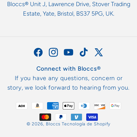
Bloccs® Unit J, Lawrence Drive, Stover Trading
Estate, Yate, Bristol, BS37 5PG, UK.
Facebook
Instagram
YouTube
TikTok
X
(Twitter)
Connect with Bloccs®
If you have any questions, concern or
story, we look forward to hearing from you.
Formas
de
pago
© 2026,
Bloccs
Tecnología de Shopify