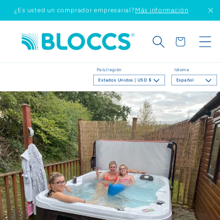
Ir
¿Es usted un comprador empresarial?
Más información
directamente
al contenido
Carrito
País/región
Idioma
Estados Unidos | USD $
Español