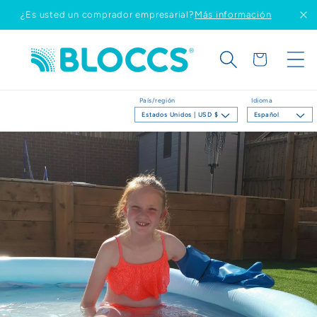
Ir
¿Es usted un comprador empresarial?
Más información
directamente
al contenido
Carrito
País/región
Idioma
Estados Unidos | USD $
Español