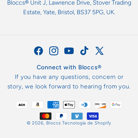
Bloccs® Unit J, Lawrence Drive, Stover Trading
Estate, Yate, Bristol, BS37 5PG, UK.
Facebook
Instagram
YouTube
TikTok
X
(Twitter)
Connect with Bloccs®
If you have any questions, concern or
story, we look forward to hearing from you.
Formas
de
pago
© 2026,
Bloccs
Tecnología de Shopify