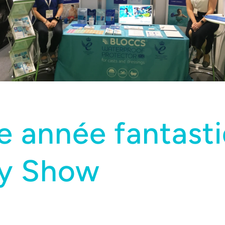
e année fantast
y Show