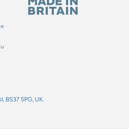
de
du
ol, BS37 5PG, UK.