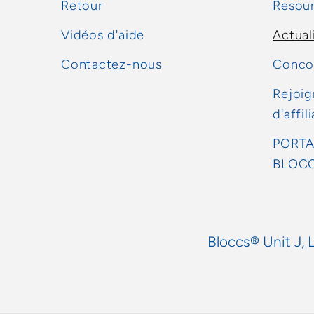
Retour
Resou
Vidéos d'aide
Actual
Contactez-nous
Concou
Rejoig
d'affil
PORTA
BLOC
Bloccs® Unit J, 