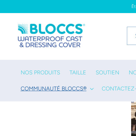
et
Ê
passer
au
contenu
NOS PRODUITS
TAILLE
SOUTIEN
N
COMMUNAUTÉ BLOCCS®
CONTACTEZ